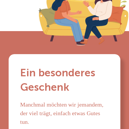
Ein besonderes
Geschenk
Manchmal möchten wir jemandem,
der viel trägt, einfach etwas Gutes
tun.